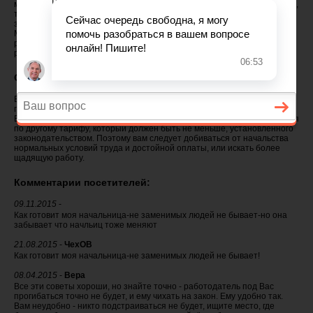
мы стали работать круглосуточно. Теперь поменялся и график работы,
то есть мы пока вынуждены работать сутки через сутки. При этом
зарплата осталась стоять на месте. Скажите, разве это правильно?
Мы сильно изматываемся от такого графика, в ночное время тяжело
работать. Должна ли быть какая-то повышенная зарплата для такой
работы?
Ответ юриста
Ваш работодатель неправ. Во-первых, у вас нет времени для
полноценного отдыха, и вы зря согласились на такие условия работы.
Во-вторых, согласно ст. 154 ТК РФ, в ночное время работа исчисляется
по другому тарифу, который должен быть не меньше, установленного
законодательством. Поэтому вам следует добиваться от начальства
нормальных условий труда и достойной оплаты, или искать более
щадящую работу.
Комментарии посетителей:
09.11.2015
-
Как готовит моя начальница-не заменимых людей не бывает-но она
забывает что начльиц тоже меняют
21.08.2015
-
ЧехОВ
Как готовит моя начальница-не заменимых людей не бывает!
08.04.2015
-
Вера
Все эти советы хороши, но знайте точно - работодатель под Вас
прогибаться точно не будет, и ему чихать на закон. Ему удобно так.
Вам неудобно - никто подстраиваться не будет, ищите место, где