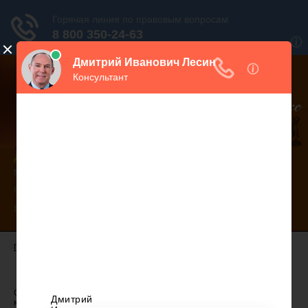
Дежурный юрист, звоните!
938-86-71
Москва и МО
(499)
467-34-68
СПб и ЛО
(812)
Все регионы
8 800 350-24-63
ГЛАВНАЯ
-
КОНСУЛЬТАЦИИ ЮРИСТА
- КОНСУЛЬТАЦИЯ ЮРИСТА
Вопрос юристу
Скажите, имеет ли право начальник платить за ночную работу так же,
как и за дневную, в таком же размере? Я работаю в магазине, недавно