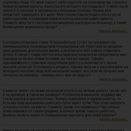
случилась беда. По вине нашего работодателя на производстве случился
пожар во время работы, в результате которого пострадала я. У меня были
ожоги 2-3 степени, я пролежала в больнице полгода. Теперь мне
предстоит завершить это дело. Мне посоветовали подать иск в суд на
работодателя, я планирую обратиться на консультацию к юристу.
Скажите, могу ли я требовать возмещения расходов на больницу, а также
возмещения морального вреда?
читать дальше...
Ситуация сложилась такая. Я проработала 12 лет на предприятии,
занимающемся производством полуфабрикатов. Работала во вредном
цеху довольно длительное время, в результате чего у меня открылась
астма. В связи с таким обстоятельством мое начальство предложило мне
перевод на более легкие условия, на том же заводе. Однако
одновременно с этим мне предложили работу в ином месте с более
высокой оплатой. Я собираюсь уходить. Однако могу ли я рассчитывать на
выходное пособие, ведь мой начальник заявил, что если не получит мое
согласие на перевод – никаких льгот мне не видать?
читать дальше...
Скажите, имеет ли право начальник платить за ночную работу так же, как
и за дневную, в таком же размере? Я работаю в магазине, недавно мы
стали работать круглосуточно. Теперь поменялся и график работы, то
есть мы пока вынуждены работать сутки через сутки. При этом зарплата
осталась стоять на месте. Скажите, разве это правильно? Мы сильно
изматываемся от такого графика, в ночное время тяжело работать.
Должна ли быть какая-то повышенная зарплата для такой работы?
читать дальше...
Имеет ли право частный работодатель задержать зарплату служащим?