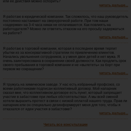
или ее действия можно оспорить?
читать дальше...
Я работаю в юридической компании. Так сложилось, что наш руководитель
постоянно настаивает на сверхурочной работе. При том наши
«задержки» на 3-4 часа никак не оплачиваются. Как повлиять на
работодателя? Можно ли ответить отказом на его просьбу задержаться
на работе?
читать дальше...
Я работаю в торговой компании, которая в последнее время терпит
убытки из за консервативной стратегии по привлечению клиентов.
Начались увольнения сотрудников, а у меня двое детей и нет мужа. Я
очень заинтересована в сохранении своей должности. Как продлить срок
своего пребывания в торговой компании и не «вылететь» за борт при
первом же сокращении?
читать дальше...
Я тружусь на химическом заводе. У нас есть избранный профсоюз, со
всеми работниками подписан коллективный договор. Мой напарник
сказал мне, что коллективном договоре есть пункт, который запрещает
участие в забастовке при любых обстоятельствах. А мы всей сменой
хотели выразить протест в связи с низкой оплатой нашего труда. Прав ли
напарник или он специально дезинформирует меня для того, чтобы я
отказался от идеи участия в забастовке?
читать дальше...
Читать все консультации