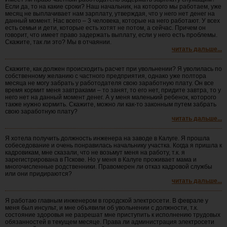
Если да, то на какие сроки? Наш начальник, на которого мы работаем, уже
месяц не выплачивает нам зарплату, утверждая, что у него нет денег на
данный момент. Нас всего – 3 человека, которые на него работают. У всех
есть семьи и дети, которые есть хотят не потом, а сейчас. Причем он
говорит, что имеет право задержать выплату, если у него есть проблемы.
Скажите, так ли это? Мы в отчаянии.
читать дальше...
Скажите, как должен происходить расчет при увольнении? Я уволилась по
собственному желанию с частного предприятия, однако уже полтора
месяца не могу забрать у работодателя свою заработную плату. Он все
время кормит меня завтраками – то занят, то его нет, придите завтра, то у
него нет на данный момент денег. А у меня маленький ребенок, которого
также нужно кормить. Скажите, можно ли как-то законным путем забрать
свою заработную плату?
читать дальше...
Я хотела получить должность инженера на заводе в Калуге. Я прошла
собеседование и очень понравилась начальнику участка. Когда я пришла к
кадровикам, мне сказали, что не возьмут меня на работу, т.к. я
зарегистрирована в Пскове. Но у меня в Калуге проживает мама и
многочисленные родственники. Правомерен ли отказ кадровой службы
или они придираются?
читать дальше...
Я работаю главным инженером в городской электросети. В феврале у
меня был инсульт, и мне объявили об увольнении с должности, т.к.
состояние здоровья не разрешат мне приступить к исполнению трудовых
обязанностей в текущем месяце. Права ли администрация электросети