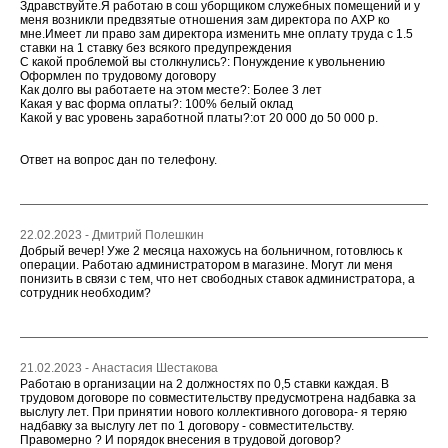
Здравствуйте.Я работаю в сош уборщиком служебных помещений и у
меня возникли предвзятые отношения зам директора по АХР ко
мне.Имеет ли право зам директора изменить мне оплату труда с 1.5
ставки на 1 ставку без всякого предупреждения
С какой проблемой вы столкнулись?: Понуждение к увольнению
Оформлен по трудовому договору
Как долго вы работаете на этом месте?: Более 3 лет
Какая у вас форма оплаты?: 100% белый оклад
Какой у вас уровень заработной платы?:от 20 000 до 50 000 р.
Ответ на вопрос дан по телефону.
22.02.2023 - Дмитрий Полешкин
Добрый вечер! Уже 2 месяца нахожусь на больничном, готовлюсь к
операции. Работаю администратором в магазине. Могут ли меня
понизить в связи с тем, что нет свободных ставок администратора, а
сотрудник необходим?
21.02.2023 - Анастасия Шестакова
Работаю в организации на 2 должностях по 0,5 ставки каждая. В
трудовом договоре по совместительству предусмотрена надбавка за
выслугу лет. При принятии нового коллективного договора- я теряю
надбавку за выслугу лет по 1 договору - совместительству.
Правомерно ? И порядок внесения в трудовой договор?