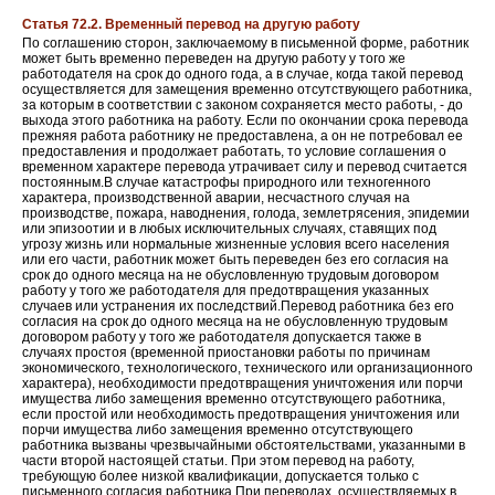
Статья 72.2. Временный перевод на другую работу
По соглашению сторон, заключаемому в письменной форме, работник
может быть временно переведен на другую работу у того же
работодателя на срок до одного года, а в случае, когда такой перевод
осуществляется для замещения временно отсутствующего работника,
за которым в соответствии с законом сохраняется место работы, - до
выхода этого работника на работу. Если по окончании срока перевода
прежняя работа работнику не предоставлена, а он не потребовал ее
предоставления и продолжает работать, то условие соглашения о
временном характере перевода утрачивает силу и перевод считается
постоянным.В случае катастрофы природного или техногенного
характера, производственной аварии, несчастного случая на
производстве, пожара, наводнения, голода, землетрясения, эпидемии
или эпизоотии и в любых исключительных случаях, ставящих под
угрозу жизнь или нормальные жизненные условия всего населения
или его части, работник может быть переведен без его согласия на
срок до одного месяца на не обусловленную трудовым договором
работу у того же работодателя для предотвращения указанных
случаев или устранения их последствий.Перевод работника без его
согласия на срок до одного месяца на не обусловленную трудовым
договором работу у того же работодателя допускается также в
случаях простоя (временной приостановки работы по причинам
экономического, технологического, технического или организационного
характера), необходимости предотвращения уничтожения или порчи
имущества либо замещения временно отсутствующего работника,
если простой или необходимость предотвращения уничтожения или
порчи имущества либо замещения временно отсутствующего
работника вызваны чрезвычайными обстоятельствами, указанными в
части второй настоящей статьи. При этом перевод на работу,
требующую более низкой квалификации, допускается только с
письменного согласия работника.При переводах, осуществляемых в