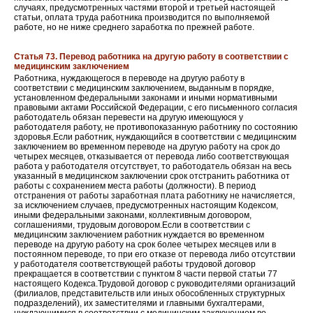
случаях, предусмотренных частями второй и третьей настоящей
статьи, оплата труда работника производится по выполняемой
работе, но не ниже среднего заработка по прежней работе.
Статья 73. Перевод работника на другую работу в соответствии с
медицинским заключением
Работника, нуждающегося в переводе на другую работу в
соответствии с медицинским заключением, выданным в порядке,
установленном федеральными законами и иными нормативными
правовыми актами Российской Федерации, с его письменного согласия
работодатель обязан перевести на другую имеющуюся у
работодателя работу, не противопоказанную работнику по состоянию
здоровья.Если работник, нуждающийся в соответствии с медицинским
заключением во временном переводе на другую работу на срок до
четырех месяцев, отказывается от перевода либо соответствующая
работа у работодателя отсутствует, то работодатель обязан на весь
указанный в медицинском заключении срок отстранить работника от
работы с сохранением места работы (должности). В период
отстранения от работы заработная плата работнику не начисляется,
за исключением случаев, предусмотренных настоящим Кодексом,
иными федеральными законами, коллективным договором,
соглашениями, трудовым договором.Если в соответствии с
медицинским заключением работник нуждается во временном
переводе на другую работу на срок более четырех месяцев или в
постоянном переводе, то при его отказе от перевода либо отсутствии
у работодателя соответствующей работы трудовой договор
прекращается в соответствии с пунктом 8 части первой статьи 77
настоящего Кодекса.Трудовой договор с руководителями организаций
(филиалов, представительств или иных обособленных структурных
подразделений), их заместителями и главными бухгалтерами,