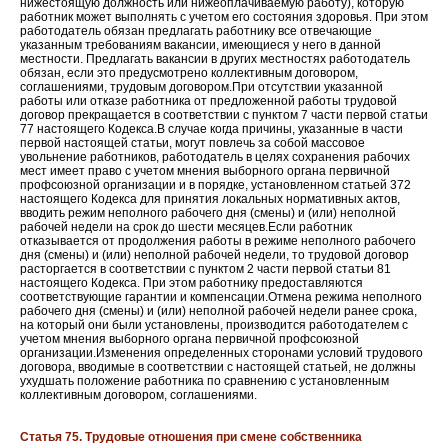
нижестоящую должность или нижеоплачиваемую работу), которую
работник может выполнять с учетом его состояния здоровья. При этом
работодатель обязан предлагать работнику все отвечающие
указанным требованиям вакансии, имеющиеся у него в данной
местности. Предлагать вакансии в других местностях работодатель
обязан, если это предусмотрено коллективным договором,
соглашениями, трудовым договором.При отсутствии указанной
работы или отказе работника от предложенной работы трудовой
договор прекращается в соответствии с пунктом 7 части первой статьи
77 настоящего Кодекса.В случае когда причины, указанные в части
первой настоящей статьи, могут повлечь за собой массовое
увольнение работников, работодатель в целях сохранения рабочих
мест имеет право с учетом мнения выборного органа первичной
профсоюзной организации и в порядке, установленном статьей 372
настоящего Кодекса для принятия локальных нормативных актов,
вводить режим неполного рабочего дня (смены) и (или) неполной
рабочей недели на срок до шести месяцев.Если работник
отказывается от продолжения работы в режиме неполного рабочего
дня (смены) и (или) неполной рабочей недели, то трудовой договор
расторгается в соответствии с пунктом 2 части первой статьи 81
настоящего Кодекса. При этом работнику предоставляются
соответствующие гарантии и компенсации.Отмена режима неполного
рабочего дня (смены) и (или) неполной рабочей недели ранее срока,
на который они были установлены, производится работодателем с
учетом мнения выборного органа первичной профсоюзной
организации.Изменения определенных сторонами условий трудового
договора, вводимые в соответствии с настоящей статьей, не должны
ухудшать положение работника по сравнению с установленным
коллективным договором, соглашениями.
Статья 75. Трудовые отношения при смене собственника