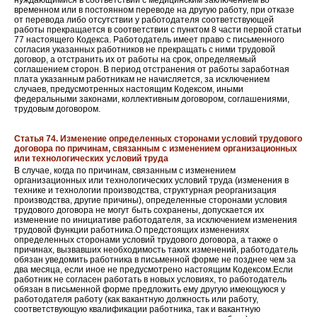
нуждающимися в соответствии с медицинским заключением во
временном или в постоянном переводе на другую работу, при отказе
от перевода либо отсутствии у работодателя соответствующей
работы прекращается в соответствии с пунктом 8 части первой статьи
77 настоящего Кодекса. Работодатель имеет право с письменного
согласия указанных работников не прекращать с ними трудовой
договор, а отстранить их от работы на срок, определяемый
соглашением сторон. В период отстранения от работы заработная
плата указанным работникам не начисляется, за исключением
случаев, предусмотренных настоящим Кодексом, иными
федеральными законами, коллективным договором, соглашениями,
трудовым договором.
Статья 74. Изменение определенных сторонами условий трудового
договора по причинам, связанным с изменением организационных
или технологических условий труда
В случае, когда по причинам, связанным с изменением
организационных или технологических условий труда (изменения в
технике и технологии производства, структурная реорганизация
производства, другие причины), определенные сторонами условия
трудового договора не могут быть сохранены, допускается их
изменение по инициативе работодателя, за исключением изменения
трудовой функции работника.О предстоящих изменениях
определенных сторонами условий трудового договора, а также о
причинах, вызвавших необходимость таких изменений, работодатель
обязан уведомить работника в письменной форме не позднее чем за
два месяца, если иное не предусмотрено настоящим Кодексом.Если
работник не согласен работать в новых условиях, то работодатель
обязан в письменной форме предложить ему другую имеющуюся у
работодателя работу (как вакантную должность или работу,
соответствующую квалификации работника, так и вакантную