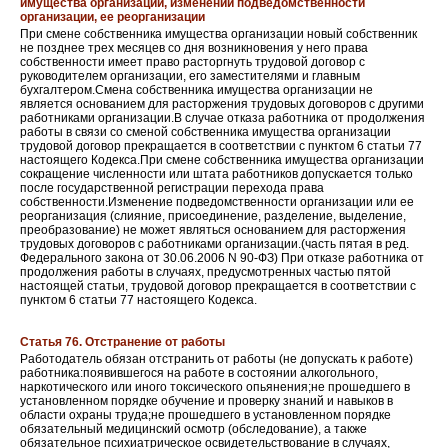
имущества организации, изменении подведомственности
организации, ее реорганизации
При смене собственника имущества организации новый собственник
не позднее трех месяцев со дня возникновения у него права
собственности имеет право расторгнуть трудовой договор с
руководителем организации, его заместителями и главным
бухгалтером.Смена собственника имущества организации не
является основанием для расторжения трудовых договоров с другими
работниками организации.В случае отказа работника от продолжения
работы в связи со сменой собственника имущества организации
трудовой договор прекращается в соответствии с пунктом 6 статьи 77
настоящего Кодекса.При смене собственника имущества организации
сокращение численности или штата работников допускается только
после государственной регистрации перехода права
собственности.Изменение подведомственности организации или ее
реорганизация (слияние, присоединение, разделение, выделение,
преобразование) не может являться основанием для расторжения
трудовых договоров с работниками организации.(часть пятая в ред.
Федерального закона от 30.06.2006 N 90-ФЗ) При отказе работника от
продолжения работы в случаях, предусмотренных частью пятой
настоящей статьи, трудовой договор прекращается в соответствии с
пунктом 6 статьи 77 настоящего Кодекса.
Статья 76. Отстранение от работы
Работодатель обязан отстранить от работы (не допускать к работе)
работника:появившегося на работе в состоянии алкогольного,
наркотического или иного токсического опьянения;не прошедшего в
установленном порядке обучение и проверку знаний и навыков в
области охраны труда;не прошедшего в установленном порядке
обязательный медицинский осмотр (обследование), а также
обязательное психиатрическое освидетельствование в случаях,