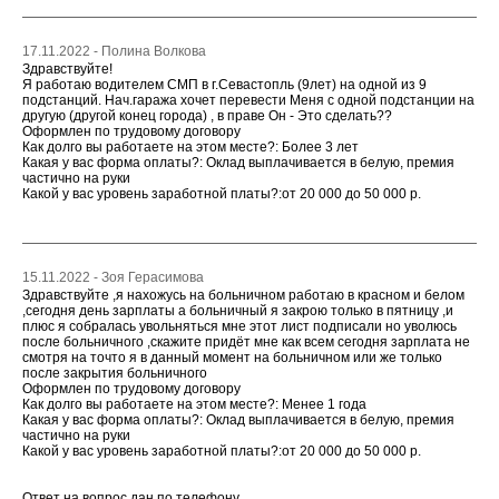
17.11.2022 - Полина Волкова
Здравствуйте!
Я работаю водителем СМП в г.Севастопль (9лет) на одной из 9
подстанций. Нач.гаража хочет перевести Меня с одной подстанции на
другую (другой конец города) , в праве Он - Это сделать??
Оформлен по трудовому договору
Как долго вы работаете на этом месте?: Более 3 лет
Какая у вас форма оплаты?: Оклад выплачивается в белую, премия
частично на руки
Какой у вас уровень заработной платы?:от 20 000 до 50 000 р.
15.11.2022 - Зоя Герасимова
Здравствуйте ,я нахожусь на больничном работаю в красном и белом
,сегодня день зарплаты а больничный я закрою только в пятницу ,и
плюс я собралась увольняться мне этот лист подписали но уволюсь
после больничного ,скажите придёт мне как всем сегодня зарплата не
смотря на точто я в данный момент на больничном или же только
после закрытия больничного
Оформлен по трудовому договору
Как долго вы работаете на этом месте?: Менее 1 года
Какая у вас форма оплаты?: Оклад выплачивается в белую, премия
частично на руки
Какой у вас уровень заработной платы?:от 20 000 до 50 000 р.
Ответ на вопрос дан по телефону.