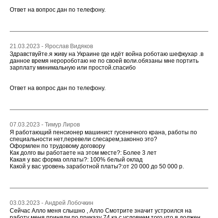
Ответ на вопрос дан по телефону.
21.03.2023 - Ярослав Видяков
Здравствуйте.я живу на Украине где идёт война роботаю шефкухар .в
данное время неророботаю не по своей воли.обязаны мне портить
зарплату минимальную или простой.спасибо
Ответ на вопрос дан по телефону.
07.03.2023 - Тимур Лиров
Я работающий пенсионер машинист гусеничного крана, работы по
специальности нет,перевели слесарем,законно это?
Оформлен по трудовому договору
Как долго вы работаете на этом месте?: Более 3 лет
Какая у вас форма оплаты?: 100% белый оклад
Какой у вас уровень заработной платы?:от 20 000 до 50 000 р.
03.03.2023 - Андрей Лобочкин
Сейчас Алло меня слышно , Алло Смотрите значит устроился на
работу меня приняли по приказу 74 ка с условием того что я должен