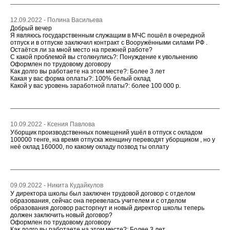
12.09.2022 - Полина Васильева
Добрый вечер
Я являюсь государственным служащим в МЧС пошёл в очередной
отпуск и в отпуске заключил контракт с Вооружёнными силами РФ .
Остаётся ли за мной место на прежней работе?
С какой проблемой вы столкнулись?: Понуждение к увольнению
Оформлен по трудовому договору
Как долго вы работаете на этом месте?: Более 3 лет
Какая у вас форма оплаты?: 100% белый оклад
Какой у вас уровень заработной платы?: более 100 000 р.
10.09.2022 - Ксения Павлова
Уборщик производственных помещений ушёл в отпуск с окладом
100000 тенге, на время отпуска женщину переводят уборщиком , но у
неё оклад 160000, по какому окладу позвод ты оплату
09.09.2022 - Никита Кудайкулов
У директора школы был заключен трудовой договор с отделом
образования, сейчас она перевелась учителем и с отделом
образования договор расторгнут и новый директор школы теперь
должен заключить новый договор?
Оформлен по трудовому договору
Как долго вы работаете на этом месте?: Более 3 лет