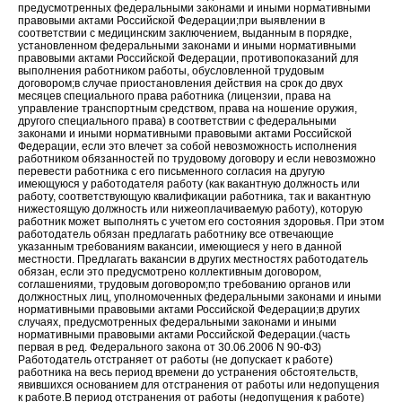
предусмотренных федеральными законами и иными нормативными
правовыми актами Российской Федерации;при выявлении в
соответствии с медицинским заключением, выданным в порядке,
установленном федеральными законами и иными нормативными
правовыми актами Российской Федерации, противопоказаний для
выполнения работником работы, обусловленной трудовым
договором;в случае приостановления действия на срок до двух
месяцев специального права работника (лицензии, права на
управление транспортным средством, права на ношение оружия,
другого специального права) в соответствии с федеральными
законами и иными нормативными правовыми актами Российской
Федерации, если это влечет за собой невозможность исполнения
работником обязанностей по трудовому договору и если невозможно
перевести работника с его письменного согласия на другую
имеющуюся у работодателя работу (как вакантную должность или
работу, соответствующую квалификации работника, так и вакантную
нижестоящую должность или нижеоплачиваемую работу), которую
работник может выполнять с учетом его состояния здоровья. При этом
работодатель обязан предлагать работнику все отвечающие
указанным требованиям вакансии, имеющиеся у него в данной
местности. Предлагать вакансии в других местностях работодатель
обязан, если это предусмотрено коллективным договором,
соглашениями, трудовым договором;по требованию органов или
должностных лиц, уполномоченных федеральными законами и иными
нормативными правовыми актами Российской Федерации;в других
случаях, предусмотренных федеральными законами и иными
нормативными правовыми актами Российской Федерации.(часть
первая в ред. Федерального закона от 30.06.2006 N 90-ФЗ)
Работодатель отстраняет от работы (не допускает к работе)
работника на весь период времени до устранения обстоятельств,
явившихся основанием для отстранения от работы или недопущения
к работе.В период отстранения от работы (недопущения к работе)