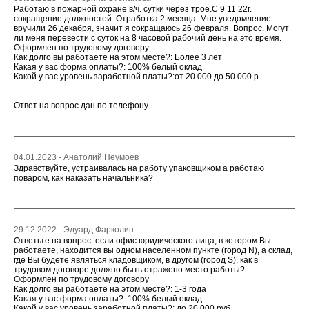
Работаю в пожарной охране в/ч. сутки через трое.С 9 11 22г.
сокращение должностей. Отработка 2 месяца. Мне уведомление
вручили 26 декабря, значит я сокращаюсь 26 февраля. Вопрос. Могут
ли меня перевести с суток на 8 часовой рабочий день на это время.
Оформлен по трудовому договору
Как долго вы работаете на этом месте?: Более 3 лет
Какая у вас форма оплаты?: 100% белый оклад
Какой у вас уровень заработной платы?:от 20 000 до 50 000 р.
Ответ на вопрос дан по телефону.
04.01.2023 - Анатолий Неумоев
Здравствуйте, устраивалась на работу упаковщиком а работаю
поваром, как наказать начальника?
29.12.2022 - Эдуард Фарколин
Ответьте на вопрос: если офис юридического лица, в котором Вы
работаете, находится вы одном населенном пункте (город N), а склад,
где Вы будете являться кладовщиком, в другом (город S), как в
трудовом договоре должно быть отражено место работы?
Оформлен по трудовому договору
Как долго вы работаете на этом месте?: 1-3 года
Какая у вас форма оплаты?: 100% белый оклад
Какой у вас уровень заработной платы?: до 20 000 руб