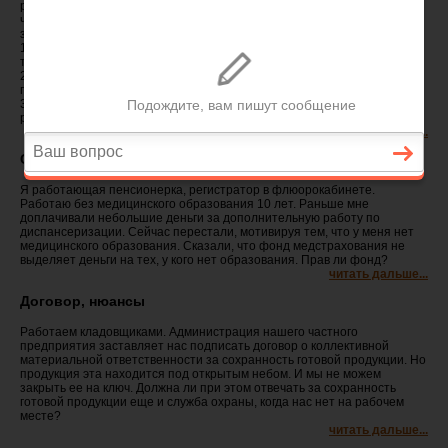
работодатель оплачивает нам сам (так он ска­зал). Наш оклад за 8
часов-2189 руб./мес. Плюс 547,25руб./мес. - за 2 часа. Плюс еще 12%
за вредные моющие средства. У нас несколько вопросов:
1. Правильно ли оплачивают нам эти 2 часа (работодатель назвал их
то ли совместительством, то ли совмещением)?
2. Положены ли нам какие-то льготы из-за вредности сейчас и потом к
пенсии?
3. Что такое локальный фонд премий, и как руководство должно его
распределять?
читать дальше...
Субсидии, право на их получение
Я работающая пенсионерка, регистратор в флюорокабинете.
Работаю без медицинского образования 10 лет. Раньше мне
доплачивали небольшие деньги за дополнительную работу по
диспансеризации. Сейчас перестали, мотивируя тем, что у меня нет
медицинского образования. Сказали, что фонд медстрахования не
выделяет деньги на тех, у кого нет образования. Прав ли фонд?
читать дальше...
Договор, нюансы
Работаем кладовщиками. Администрация нашего частного
предприятия заставляет нас подписать договор о коллективной
материальной ответственности за сохранность готовой продукции. Но
продукция эта находится под открытым небом. И мы не можем
закрыть ее на ключ. Должна ли при этом отвечать за сохранность
готовой продукции еще и служба охраны, когда нас нет на рабочем
месте?
читать дальше...