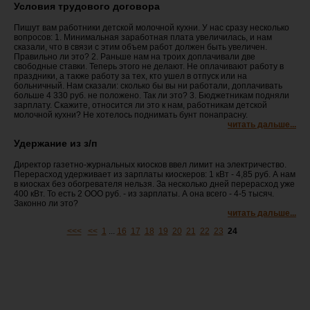
Условия трудового договора
Пишут вам работники детской молочной кухни. У нас сразу несколько
вопросов: 1. Минимальная заработная плата увеличилась, и нам
сказали, что в связи с этим объем работ должен быть увеличен.
Правильно ли это? 2. Раньше нам на троих доплачивали две
свободные ставки. Теперь этого не делают. Не оплачивают работу в
праздники, а также работу за тех, кто ушел в отпуск или на
больничный. Нам сказали: сколько бы вы ни работали, доплачивать
больше 4 330 руб. не положено. Так ли это? 3. Бюджетникам подняли
зарплату. Скажи­те, относится ли это к нам, работникам детской
молочной кухни? Не хотелось поднимать бунт по­напрасну.
читать дальше...
Удержание из з/п
Директор газетно-журнальных киосков ввел ли­мит на электричество.
Перерас­ход удерживает из зарплаты киоскеров: 1 кВт - 4,85 руб. А нам
в киосках без обогревателя нельзя. За несколько дней пере­расход уже
400 кВт. То есть 2 ООО руб. - из зарплаты. А она всего - 4-5 тысяч.
Законно ли это?
читать дальше...
<<<
<<
1
...
16
17
18
19
20
21
22
23
24