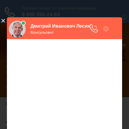
Дежурный юрист, звоните!
938-86-71
Москва и МО
(499)
467-34-68
СПб и ЛО
(812)
Все регионы
8 800 350-24-63
ГЛАВНАЯ
- КОНСУЛЬТАЦИИ ЮРИСТА
Сверхурочная работа
Работаем по 10 часов в день. Но недавно узнали, что по договору
работаем по 8 часов (расписались за них), а 2 часа работы