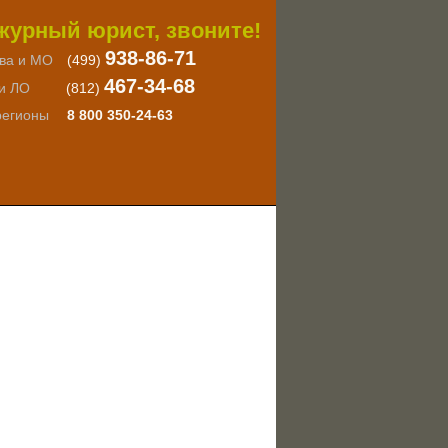
журный юрист, звоните!
938-86-71
ва и МО
(499)
467-34-68
и ЛО
(812)
регионы
8 800 350-24-63