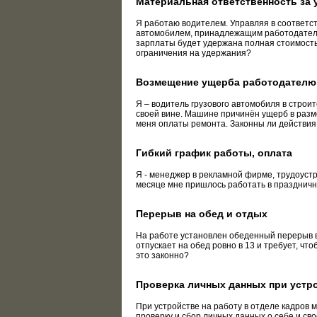
Материальная ответственность за
Я работаю водителем. Управляя в соответс
автомобилем, принадлежащим работодателю
зарплаты будет удержана полная стоимость
ограничения на удержания?
Возмещение ущерба работодателю
Я – водитель грузового автомобиля в строи
своей вине. Машине причинён ущерб в разме
меня оплаты ремонта. Законны ли действи
Гибкий график работы, оплата
Я - менеджер в рекламной фирме, трудоуст
месяце мне пришлось работать в праздничны
Перерыв на обед и отдых
На работе установлен обеденный перерыв в 
отпускает на обед ровно в 13 и требует, чт
это законно?
Проверка личных данных при устро
При устройстве на работу в отделе кадров м
проверку и сбор личных данных о себе и сво