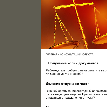
ГЛАВНАЯ
- КОНСУЛЬТАЦИИ ЮРИСТА
Получение копий документов
Работодатель требует с меня оплатить выд
ли данная услуга платной?
Деление отпуска на части
В нашей организации ежегодный оплачиваем
раза в год по две недели). Предоставлять в
отказаться от разделения отпуска?