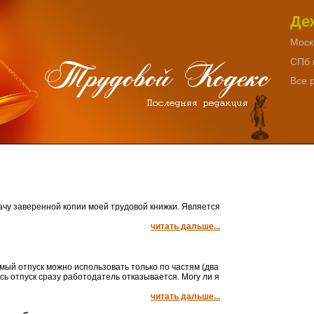
Де
Моск
СПб 
Все 
ачу заверенной копии моей трудовой книжки. Является
читать дальше...
ый отпуск можно использовать только по частям (два
есь отпуск сразу работодатель отказывается. Могу ли я
читать дальше...