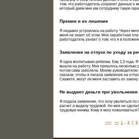
том, что работодатель сохранит данные о мо
который даем мне как сотруднику такую гар
Премии и их лишение
Я недавно устроилась на работу. Через меся
меня не знает об этом. Моя заработная пла
работодатель узнает о том, что я в положе
Заявление на отпуск по уходу за р
Я одна воспитываю ребенка. Ему 1,5 года. Я 
вышла на работу. Мне пришлось несколько 
потом сама заболела. Моему руководителю э
сказали, чтобы я писала заявление на отпуск 
Скажите, могут ли меня заставить по закону
Не выдают деньги при увольнении
Я подала заявление, что хочу уволиться по
расчет и выдачу трудовой. Но мне не сделал
трудовую книжку. Кому я могу пожаловаться
<<<
<<
1
...
6
7
8