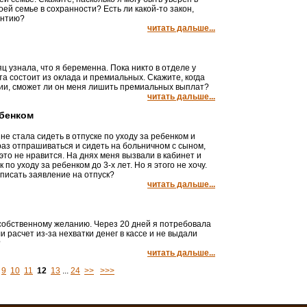
ей семье в сохранности? Есть ли какой-то закон,
антию?
читать дальше...
ц узнала, что я беременна. Пока никто в отделе у
та состоит из оклада и премиальных. Скажите, когда
нии, сможет ли он меня лишить премиальных выплат?
читать дальше...
ебенком
не стала сидеть в отпуске по уходу за ребенком и
раз отпрашиваться и сидеть на больничном с сыном,
то не нравится. На днях меня вызвали в кабинет и
по уходу за ребенком до 3-х лет. Но я этого не хочу.
 писать заявление на отпуск?
читать дальше...
 собственному желанию. Через 20 дней я потребовала
и расчет из-за нехватки денег в кассе и не выдали
?
читать дальше...
9
10
11
12
13
...
24
>>
>>>