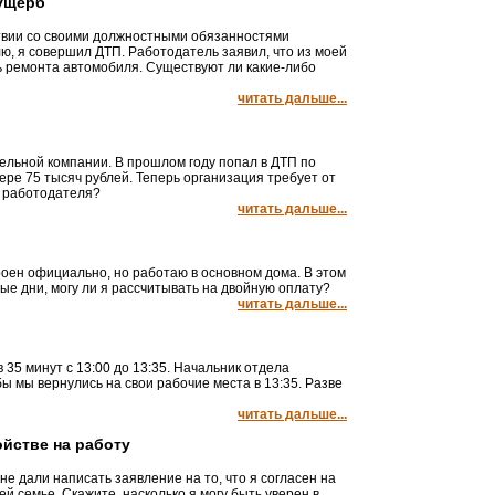
 ущерб
твии со своими должностными обязанностями
, я совершил ДТП. Работодатель заявил, что из моей
 ремонта автомобиля. Существуют ли какие-либо
читать дальше...
тельной компании. В прошлом году попал в ДТП по
ре 75 тысяч рублей. Теперь организация требует от
я работодателя?
читать дальше...
роен официально, но работаю в основном дома. В этом
е дни, могу ли я рассчитывать на двойную оплату?
читать дальше...
35 минут с 13:00 до 13:35. Начальник отдела
обы мы вернулись на свои рабочие места в 13:35. Разве
читать дальше...
йстве на работу
не дали написать заявление на то, что я согласен на
ей семье. Скажите, насколько я могу быть уверен в